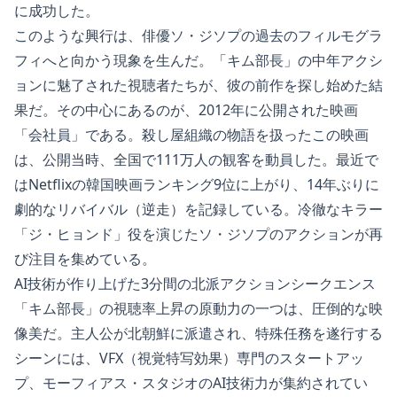
に成功した。
このような興行は、俳優ソ・ジソプの過去のフィルモグラ
フィへと向かう現象を生んだ。「キム部長」の中年アクシ
ョンに魅了された視聴者たちが、彼の前作を探し始めた結
果だ。その中心にあるのが、2012年に公開された映画
「会社員」である。殺し屋組織の物語を扱ったこの映画
は、公開当時、全国で111万人の観客を動員した。最近で
はNetflixの韓国映画ランキング9位に上がり、14年ぶりに
劇的なリバイバル（逆走）を記録している。冷徹なキラー
「ジ・ヒョンド」役を演じたソ・ジソプのアクションが再
び注目を集めている。
AI技術が作り上げた3分間の北派アクションシークエンス
「キム部長」の視聴率上昇の原動力の一つは、圧倒的な映
像美だ。主人公が北朝鮮に派遣され、特殊任務を遂行する
シーンには、VFX（視覚特写効果）専門のスタートアッ
プ、モーフィアス・スタジオのAI技術力が集約されてい