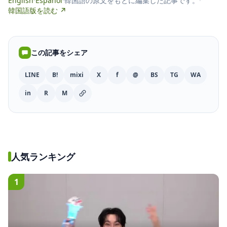
English
·
Español
·
韓国語の原文をもとに編集した記事です。
·
韓国語版を読む ↗
この記事をシェア
LINE
B!
mixi
X
f
@
BS
TG
WA
in
R
M
人気ランキング
1