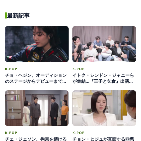
る君」
最新記事
K-POP
K-POP
チョ・ヘジン、オーディション
イトク・シンドン・ジャニーら
のステージからデビューまで…
が集結…『王子と乞食』出演陣
アワーバースデイとしての足跡
が明かす撮影ビハインド
K-POP
K-POP
チェ・ジェソン、拘束を避ける
チョン・ヒジュが直面する罪悪