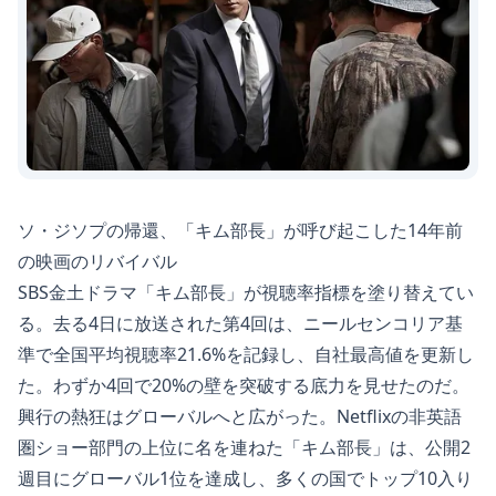
ソ・ジソプの帰還、「キム部長」が呼び起こした14年前
の映画のリバイバル
SBS金土ドラマ「キム部長」が視聴率指標を塗り替えてい
る。去る4日に放送された第4回は、ニールセンコリア基
準で全国平均視聴率21.6%を記録し、自社最高値を更新し
た。わずか4回で20%の壁を突破する底力を見せたのだ。
興行の熱狂はグローバルへと広がった。Netflixの非英語
圏ショー部門の上位に名を連ねた「キム部長」は、公開2
週目にグローバル1位を達成し、多くの国でトップ10入り