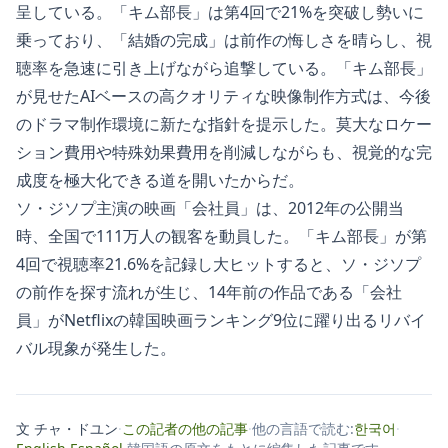
呈している。「キム部長」は第4回で21%を突破し勢いに
乗っており、「結婚の完成」は前作の悔しさを晴らし、視
聴率を急速に引き上げながら追撃している。「キム部長」
が見せたAIベースの高クオリティな映像制作方式は、今後
のドラマ制作環境に新たな指針を提示した。莫大なロケー
ション費用や特殊効果費用を削減しながらも、視覚的な完
成度を極大化できる道を開いたからだ。
ソ・ジソプ主演の映画「会社員」は、2012年の公開当
時、全国で111万人の観客を動員した。「キム部長」が第
4回で視聴率21.6%を記録し大ヒットすると、ソ・ジソプ
の前作を探す流れが生じ、14年前の作品である「会社
員」がNetflixの韓国映画ランキング9位に躍り出るリバイ
バル現象が発生した。
文 チャ・ドユン
·
この記者の他の記事
·
他の言語で読む:
한국어
·