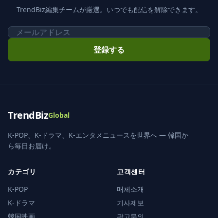
TrendBiz編集チームが厳選。いつでも配信を解除できます。
メール
登録する
TrendBiz
Global
K-POP、K-ドラマ、K-エンタメニュースを世界へ — 韓国か
ら毎日お届け。
カテゴリ
고객센터
K-POP
매체소개
K-ドラマ
기사제보
韓国映画
광고문의