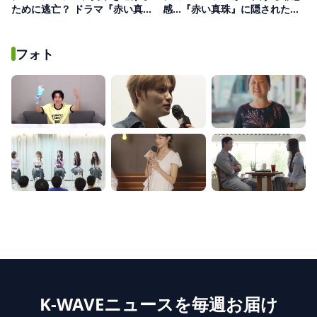
ために逃亡？ ドラマ『赤い真
感…『赤い真珠』に隠された歪
珠』で見せる緊迫の追跡劇
んだ真実と復讐
フォト
K-WAVEニュースを毎週お届け