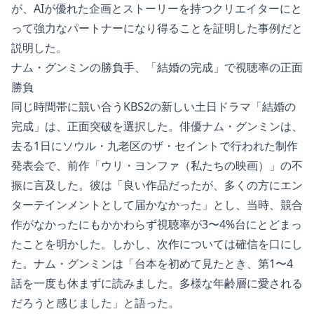
が、AIが優れた企画とストーリーを持つクリエイターにと
って強力なパートナーになり得ることを証明した事例だと
説明した。
ナム・グンミンの勝負手、「結婚の完成」で視聴率の正面
勝負
同じ時間帯に競い合うKBS2の新しい土日ドラマ「結婚の
完成」は、正面突破を選択した。俳優ナム・グンミンは、
去る1日にソウル・九老区のザ・セイントで行われた制作
発表会で、前作「ウリ・ヨンファ（私たちの映画）」の不
振に言及した。彼は「良い作品だったが、多くの方にエン
ターテインメントとして届かなかった」とし、当時、競合
作がなかったにもかかわらず視聴率が3〜4%台にとどまっ
たことを明かした。しかし、次作については確信を口にし
た。ナム・グンミンは「台本を初めて見たとき、第1〜4
話を一度も休まずに読みました。多様な年齢層に愛される
だろうと感じました」と語った。