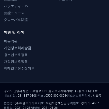
バラエティ・TV
芸能ニュース
グローバル韓流
약관 및 정책
이용약관
개인정보처리방침
청소년보호정책
저작권보호정책
이메일무단수집거부
경기도 안양시 동안구 부림로 121 (동아프라자아케이드) 9층 901-디11호
·
대표전화 :
031-387-0808
·
팩스 :
0505-800-0808
·
청소년보호책임자 :
강달중
법인명 :
(주)트렌드라이프
·
제호 :
트렌드경제신문
·
등록번호 :
경기 아54807
·
등록일 :
2021-01-26
·
발행일 :
2021-01-26