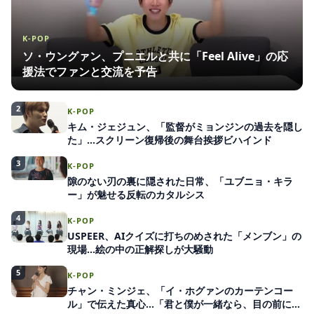
K-POP
ソ・ウングァン、プニエルと共に「Feel Alive」の応
援法でファンと交流を予告
2
K-POP
キム・ジェジュン、「監督がミョンジンの過去を隠し
た」…スクリーン復帰後の舞台挨拶ビハインド
3
K-POP
隙のない刃の裏に隠された日常、「ユブニョ・キラ
ー」が魅せる反転のカタルシス
4
K-POP
USPEER、AIクイズに打ちのめされた「メンブン」の
現場…絵の中の正解探しが大騒動
5
K-POP
チャン・ミンジェ、「イ・ホグァンのカーテンコー
ル」で伝えた真心…「君と僕が一緒なら、目の前にい