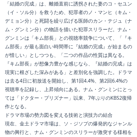
「結婚の完成」は、離婚直前に誘拐された妻のコ・セユン
（イ・ソル分）を救うため、犯罪者のノ・マンヒ（キム・
デミョン分）と死闘を繰り広げる医師のカン・テジュ（ナ
ム・グンミン分）の物語を描いた犯罪スリラーだ。ナム・
グンミンは「キム部長」との視聴率競争について、「『キ
ム部長』が最も面白い時間帯に『結婚の完成』が始まるの
が惜しい」としつつも、「二つの作品の性質は異なる。
『キム部長』が想像力豊かな感じなら、『結婚の完成』は
現実に根ざした深みがある」と差別化を強調した。ドラマ
は去る4日に初放送を開始し、第1回4.4%、第2回6.4%の
視聴率を記録し、上昇傾向にある。ナム・グンミンにとっ
ては「ドクター・プリズナー」以来、7年ぶりのKBS2復帰
作となる。
ドラマ市場の勢力図を変える技術と演技力の結合
現在、金土ドラマ市場は、ソ・ジソプの爆発的なジャンル
物の興行と、ナム・グンミンのスリラーが激突する様相を