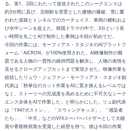
る。第1、2回にわたって放送されたこのシークエンスは
約3分間に及び、北朝鮮を背景とした建物の爆破、雪に覆
われた道路とトンネルでのカーチェイス、車両の横転およ
び水中シーンを捉えた。韓国ドラマの中で、3分という長
い時間を丸ごとAIで制作した事例は今回が初めてだ。
今回の作業には、モーフィアス・スタジオのAIプラットフ
ォーム「AICRON」が100%使用された。AI映像制作の難
題である人物の一貫性の維持問題を解決し、人物の表情を
見せるクローズアップカットまで実現させた。映像作業を
総括したリュウ・ジェファン・モーフィアス・スタジオ副
代表は「秒単位のカット作業をAIに置き換えるレベルでは
なく、ストーリーの完成度を高めるために不可欠なシーク
エンス全体をAIで作業した」と明らかにした。リュ副代表
は「1947ボストン」、「スウィングキッズ」、「感染者
たち」、「中天」などのVFXスーパーバイザーとして大鐘
賞や青龍映画賞を受賞した経歴を持つ。彼は今回の作業