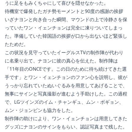
うに足をもみくちゃにして喜びを隠せなかった。
待機室で爆発したガチ勢モーメントと90度の感謝の挨拶
いざナヨンと向き合った瞬間、マウンドの上で冷静さを保
っていたワン・イェンチョンは完全に凍りついてしまっ
た。準備していた韓国語の挨拶が口から出ないほど緊張し
たためだ。
この状況を見守っていたイーグルスTVの制作陣が代わり
に名乗り出て、ナヨンに彼の真心を伝えた。制作陣は
「11年目のONCEです。この日のために待ち続けてきた選
手です」とワン・イェンチョンのファン心を説明し、彼が
うっかり忘れていたぬいぐるみを用意してあげることで、
無事にサインと写真撮影が進むよう手助けした。この過程
で、LGツインズのイム・チャンギュ、ムン・ボギョン、
ムン・ジョンビンも協力をした。
制作陣の助けにより、ワン・イェンチョンは用意してきた
グッズにナヨンのサインをもらい、認証写真まで残した。