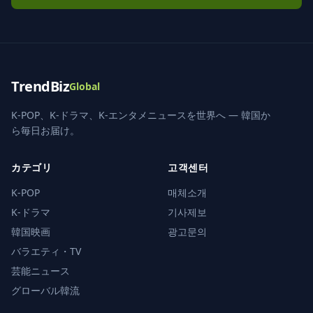
TrendBiz
Global
K-POP、K-ドラマ、K-エンタメニュースを世界へ — 韓国か
ら毎日お届け。
カテゴリ
고객센터
K-POP
매체소개
K-ドラマ
기사제보
韓国映画
광고문의
バラエティ・TV
芸能ニュース
グローバル韓流