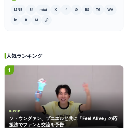
LINE
B!
mixi
X
f
@
BS
TG
WA
in
R
M
人気ランキング
1
K-POP
ソ・ウングァン、プニエルと共に「Feel Alive」の応
援法でファンと交流を予告