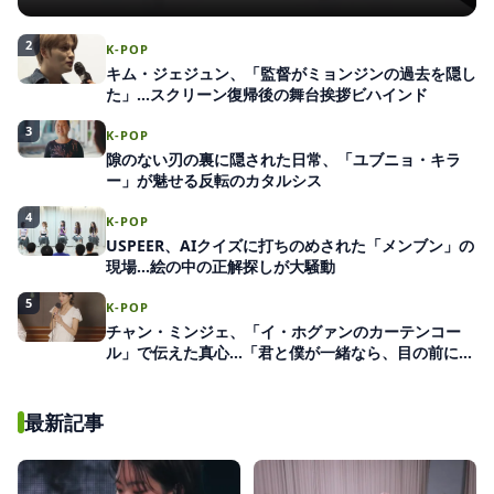
2
K-POP
キム・ジェジュン、「監督がミョンジンの過去を隠し
た」…スクリーン復帰後の舞台挨拶ビハインド
3
K-POP
隙のない刃の裏に隠された日常、「ユブニョ・キラ
ー」が魅せる反転のカタルシス
4
K-POP
USPEER、AIクイズに打ちのめされた「メンブン」の
現場…絵の中の正解探しが大騒動
5
K-POP
チャン・ミンジェ、「イ・ホグァンのカーテンコー
ル」で伝えた真心…「君と僕が一緒なら、目の前にい
る君」
最新記事