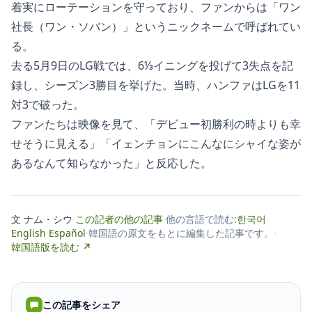
着実にローテーションを守っており、ファンからは「ワン
社長（ワン・ソバン）」というニックネームで呼ばれてい
る。
去る5月9日のLG戦では、6⅓イニングを投げて3失点を記
録し、シーズン3勝目を挙げた。当時、ハンファはLGを11
対3で破った。
ファンたちは映像を見て、「デビュー初勝利の時よりも幸
せそうに見える」「イェンチョンにこんなにシャイな姿が
あるなんて知らなかった」と反応した。
文 ナム・シウ
·
この記者の他の記事
·
他の言語で読む:
한국어
·
English
·
Español
·
韓国語の原文をもとに編集した記事です。
·
韓国語版を読む ↗
この記事をシェア