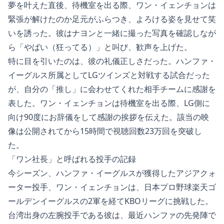
夢を叶えた直後、待機室を出る際、ワン・イェンチョンは
緊張が解けたのか足元がふらつき、よろける姿を見せて笑
いを誘った。彼はナヨンと一緒に撮った写真を確認しなが
ら「やばい（狂ってる）」と叫び、歓声を上げた。
特に目を引いたのは、彼の礼儀正しさだった。ハンファ・
イーグルス所属としてLGツインズと対戦する試合だった
が、自分の「推し」に会わせてくれた相手チームに感謝を
表した。ワン・イェンチョンは待機室を出る際、LG側に
向け90度にお辞儀をして感謝の挨拶を伝えた。該当の映
像は公開されてから15時間で視聴回数23万回を突破し
た。
「ワン社長」と呼ばれる投手の記録
今シーズン、ハンファ・イーグルスが獲得したアジアクォ
ーター投手、ワン・イェンチョンは、日本プロ野球楽天ゴ
ールデンイーグルスの2軍を経てKBOリーグに挑戦した。
台湾出身の左腕投手である彼は、最近ハンファの先発陣で