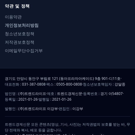
약관 및 정책
이용약관
개인정보처리방침
청소년보호정책
저작권보호정책
이메일무단수집거부
경기도 안양시 동안구 부림로 121 (동아프라자아케이드) 9층 901-디11호
·
대표전화 :
031-387-0808
·
팩스 :
0505-800-0808
·
청소년보호책임자 :
강달중
법인명 :
(주)트렌드라이프
·
제호 :
트렌드경제신문
·
등록번호 :
경기 아54807
·
등록일 :
2021-01-26
·
발행일 :
2021-01-26
발행인 :
(주)트렌드라이프 이강부
·
편집인 :
이강부
트렌드경제신문 모든 콘텐츠(영상, 기사, 사진)는 저작권법의 보호를 받는 바, 무
단 전재와 복사, 배포 등을 금합니다.