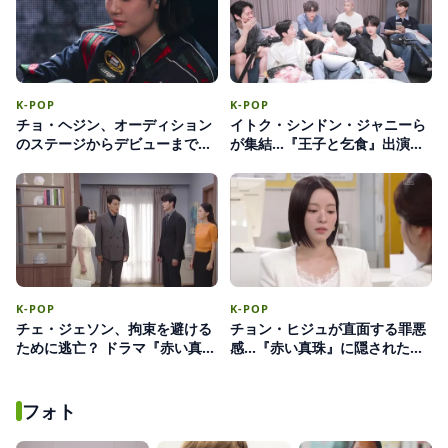
K-POP
K-POP
チョ・ヘジン、オーディション
イトク・シンドン・ジャニーら
のステージからデビューまで…
が集結…『王子と乞食』出演陣
アワーバースデイとしての足跡
が明かす撮影ビハインド
K-POP
K-POP
チェ・ジェソン、拘束を避ける
チョン・ヒジュが直面する罪悪
ために逃亡？ ドラマ『赤い真
感…『赤い真珠』に隠された歪
珠』で見せる緊迫の追跡劇
んだ真実と復讐
フォト