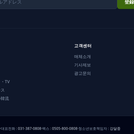
登録
メール
고객센터
매체소개
기사제보
광고문의
・TV
ース
ル韓流
·
대표전화 :
031-387-0808
·
팩스 :
0505-800-0808
·
청소년보호책임자 :
강달중