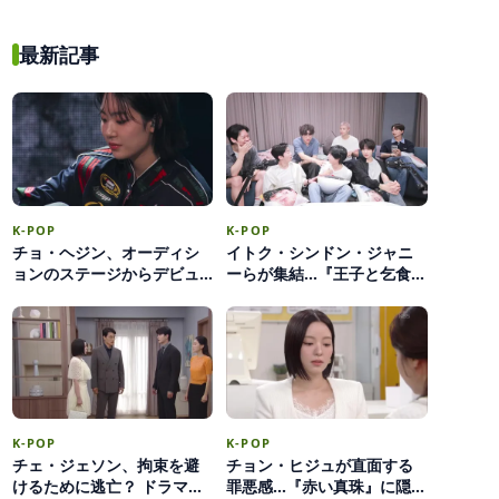
ら、目の前にいる君」
最新記事
K-POP
K-POP
チョ・ヘジン、オーディシ
イトク・シンドン・ジャニ
ョンのステージからデビュ
ーらが集結…『王子と乞食』
ーまで… アワーバースデイ
出演陣が明かす撮影ビハイ
としての足跡
ンド
K-POP
K-POP
チェ・ジェソン、拘束を避
チョン・ヒジュが直面する
けるために逃亡？ ドラマ
罪悪感…『赤い真珠』に隠さ