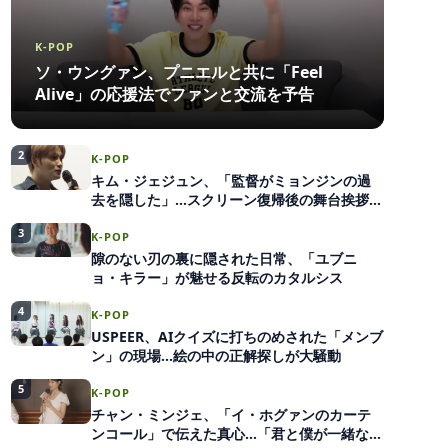
K-POP
ソ・ウングァン、プニエルと共に「Feel
Alive」の応援法でファンと交流を予告
2
K-POP
キム・ジェジュン、「監督がミョンジンの過
去を隠した」…スクリーン復帰後の舞台挨拶ビ
ハインド
3
K-POP
隙のない刃の裏に隠された日常、「ユブニ
ョ・キラー」が魅せる反転のカタルシス
4
K-POP
USPEER、AIクイズに打ちのめされた「メンブ
ン」の現場…絵の中の正解探しが大騒動
5
K-POP
チャン・ミンジェ、「イ・ホグァンのカーテ
ンコール」で伝えた真心…「君と僕が一緒な