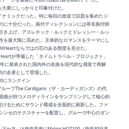
色を大衆にしっかりと印象付けた。
どダイナミックだった。特に毎回の放送で話題を集めたジ
のに十分だった。振付ディレクションには有名振付師
引き上げ、アスレチック・ルックとドレッシー・ルッ
性を最大限に高めた。主体的なロマンスをテーマにし
Heartならではの芯のある態度を見せた。
Heartが準備した「タイムトラベル・プロジェクト」
6年に発表された国内外の名曲を現代的な感覚で再解
最初の走者として登場した。
T100にランクイン
ループThe Cardigans（ザ・カーディガンズ）の代
だ。原曲が持つメロディラインをサンプリングして核心的
色を付けるためにサウンド構成を全面的に刷新した。ファ
シンセのテクスチャーを配置し、グルーヴ中心のダン
 It」は発売直後にMelon HOT100（発売30日基