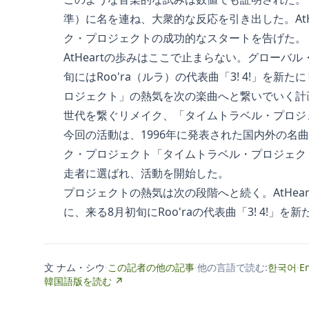
準）に名を連ね、大衆的な反応を引き出した。At
ク・プロジェクトの成功的なスタートを告げた。
AtHeartの歩みはここで止まらない。グローバ
旬にはRoo'ra（ルラ）の代表曲「3! 4!」を
ロジェクト」の熱気を次の楽曲へと繋いでいく計
世代を繋ぐリメイク、「タイムトラベル・プロジ
今回の活動は、1996年に発表された国内外の名
ク・プロジェクト「タイムトラベル・プロジェクト
走者に選ばれ、活動を開始した。
プロジェクトの熱気は次の段階へと続く。AtHe
に、来る8月初旬にRoo'raの代表曲「3! 4!」
文 ナム・シウ
·
この記者の他の記事
·
他の言語で読む:
한국어
·
E
韓国語版を読む ↗