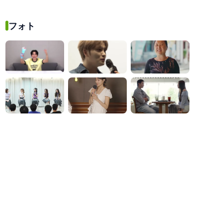
『赤い真珠』で見せる緊迫
れた歪んだ真実と復讐
の追跡劇
フォト