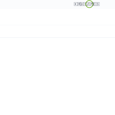
🇰🇷
🇺🇸
🇯🇵
🇪🇸