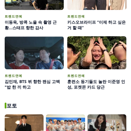
트렌드연예
트렌드연예
이동욱, 방콕 노을 속 촬영 근
키스오브라이프 “이제 하고 싶은
황…스태프 향한 감사
거 할 때”
트렌드연예
트렌드연예
김민재, BTS 뷔 향한 팬심 고백
훈련소 동기들도 놀란 이준영 인
"밥 한 끼 하고
성, 포켓몬 카드 당근
포토