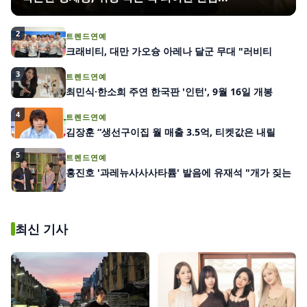
2
트렌드연예
크래비티, 대만 가오슝 아레나 달군 무대 "러비티
3
트렌드연예
최민식·한소희 주연 한국판 '인턴', 9월 16일 개봉
4
트렌드연예
김장훈 “생선구이집 월 매출 3.5억, 티켓값은 내릴
5
트렌드연예
홍진호 '과레뉴사사사타튬' 발음에 유재석 "개가 짖는
최신 기사