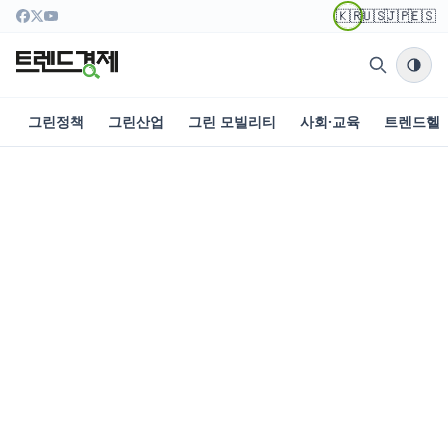
🇰🇷
🇺🇸
🇯🇵
🇪🇸
그린정책
그린산업
그린 모빌리티
사회·교육
트렌드헬