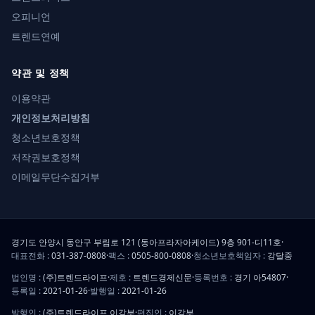
오피니언
트렌드연예
약관 및 정책
이용약관
개인정보처리방침
청소년보호정책
저작권보호정책
이메일무단수집거부
경기도 안양시 동안구 부림로 121 (동아프라자아케이드) 9층 901-디11호
·
대표전화 :
031-387-0808
·
팩스 :
0505-800-0808
·
청소년보호책임자 :
강달중
법인명 :
(주)트렌드라이프
·
제호 :
트렌드경제신문
·
등록번호 :
경기 아54807
·
등록일 :
2021-01-26
·
발행일 :
2021-01-26
발행인 :
(주)트렌드라이프 이강부
·
편집인 :
이강부