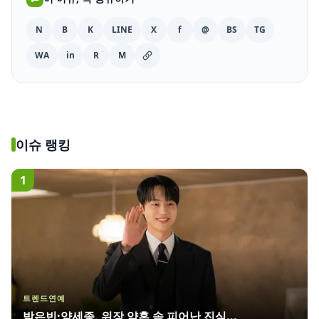
N
B
K
LINE
X
f
@
BS
TG
WA
in
R
M
이슈 랭킹
1
트렌드연예
박은빈·양세종, 위장 약혼 속 피어난 진심...