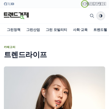
🇰🇷
🇺🇸
🇯🇵
🇪🇸
그린정책
그린산업
그린 모빌리티
사회·교육
트렌드헬
카테고리
트렌드라이프