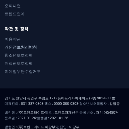
오피니언
트렌드연예
약관 및 정책
이용약관
개인정보처리방침
청소년보호정책
저작권보호정책
이메일무단수집거부
경기도 안양시 동안구 부림로 121 (동아프라자아케이드) 9층 901-디11호
·
대표전화 :
031-387-0808
·
팩스 :
0505-800-0808
·
청소년보호책임자 :
강달중
법인명 :
(주)트렌드라이프
·
제호 :
트렌드경제신문
·
등록번호 :
경기 아54807
·
등록일 :
2021-01-26
·
발행일 :
2021-01-26
발행인 :
(주)트렌드라이프 이강부
·
편집인 :
이강부