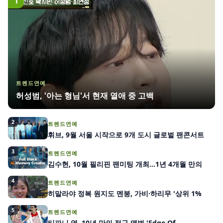
1
트렌드연예
허성범, '아는 형님'서 현재 열애 중 고백
2
트렌드연예
휘브, 9월 서울 시작으로 9개 도시 글로벌 팬콘서트
3
트렌드연예
김수현, 10월 필리핀 팬미팅 개최…1년 4개월 만의
4
트렌드연예
히말라야 정복 원지도 멘붕, 가비·하리무 '상위 1%
5
트렌드연예
티파니 영, 10년 만의 정규 앨범 'Edge Of