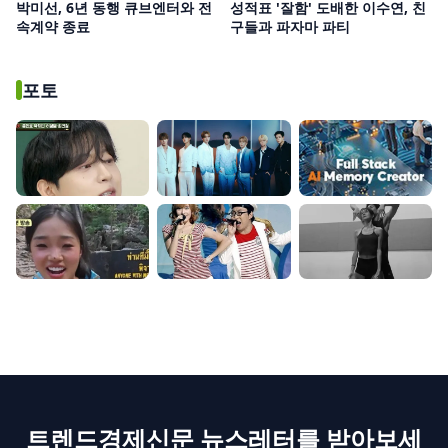
박미선, 6년 동행 큐브엔터와 전
성적표 '잘함' 도배한 이수연, 친
속계약 종료
구들과 파자마 파티
포토
트렌드경제신문 뉴스레터를 받아보세