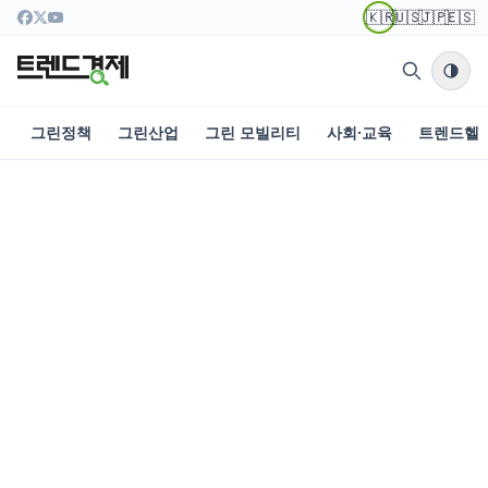
🇰🇷
🇺🇸
🇯🇵
🇪🇸
그린정책
그린산업
그린 모빌리티
사회·교육
트렌드헬