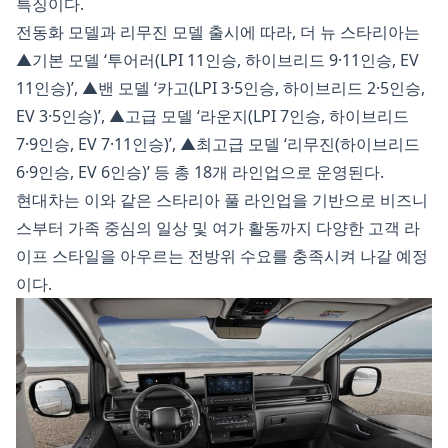
특징이다.
전동화 모델과 리무진 모델 출시에 따라, 더 뉴 스타리아는
▲기본 모델 ‘투어러(LPI 11인승, 하이브리드 9·11인승, EV
11인승)’, ▲밴 모델 ‘카고(LPI 3·5인승, 하이브리드 2·5인승,
EV 3·5인승)’, ▲고급 모델 ‘라운지(LPI 7인승, 하이브리드
7·9인승, EV 7·11인승)’, ▲최고급 모델 ‘리무진(하이브리드
6·9인승, EV 6인승)’ 등 총 18개 라인업으로 운영된다.
현대차는 이와 같은 스타리아 풀 라인업을 기반으로 비즈니
스부터 가족 중심의 일상 및 여가 활동까지 다양한 고객 라
이프 스타일을 아우르는 전방위 수요를 충족시켜 나갈 예정
이다.