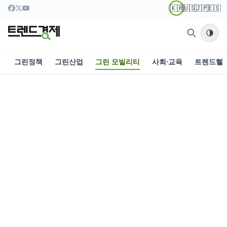
🇰🇷
🇺🇸
🇯🇵
🇪🇸
그린정책
그린산업
그린 모빌리티
사회·교육
트렌드헬