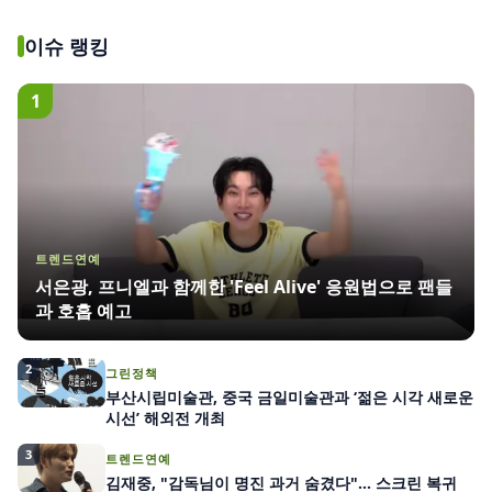
이슈 랭킹
1
트렌드연예
서은광, 프니엘과 함께한 'Feel Alive' 응원법으로 팬들
과 호흡 예고
2
그린정책
부산시립미술관, 중국 금일미술관과 ‘젊은 시각 새로운
시선’ 해외전 개최
3
트렌드연예
김재중, "감독님이 명진 과거 숨겼다"… 스크린 복귀