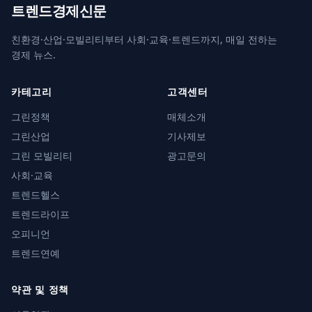
트렌드경제신문
친환경·산업·모빌리티부터 사회·교육·트렌드까지, 매일 전하는
경제 뉴스.
카테고리
고객센터
그린정책
매체소개
그린산업
기사제보
그린 모빌리티
광고문의
사회·교육
트렌드헬스
트렌드라이프
오피니언
트렌드연예
약관 및 정책