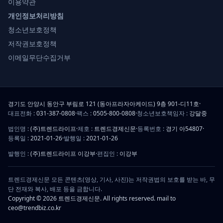
이용약관
개인정보처리방침
청소년보호정책
저작권보호정책
이메일무단수집거부
경기도 안양시 동안구 부림로 121 (동아프라자아케이드) 9층 901-디11호
·
대표전화 :
031-387-0808
·
팩스 :
0505-800-0808
·
청소년보호책임자 :
강달중
법인명 :
(주)트렌드라이프
·
제호 :
트렌드경제신문
·
등록번호 :
경기 아54807
·
등록일 :
2021-01-26
·
발행일 :
2021-01-26
발행인 :
(주)트렌드라이프 이강부
·
편집인 :
이강부
트렌드경제신문 모든 콘텐츠(영상, 기사, 사진)는 저작권법의 보호를 받는 바, 무
단 전재와 복사, 배포 등을 금합니다.
Copyright © 2026 트렌드경제신문. All rights reserved. mail to
ceo@trendbiz.co.kr