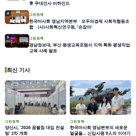
후 무대인사 비하인드
4
그린정책
한국마사회 영남지역본부ㆍ모두의경제 사회적협동조
합ㆍ(사)사회혁신연구원, '손잡아'
5
그린정책
경남정보대, 부산 평생교육포럼서 지역 특화 평생직업
교육 사례 발표
최신 기사
그린정책
그린정책
양산시, ‘2026 꿈펼침 대입 컨설
한국마사회 영남본부의 새로운
팅’ 2차 개최
얼굴들... 신입사원 9人의 이야기