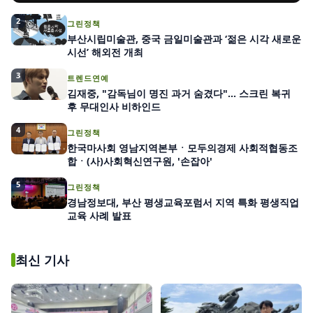
2
그린정책
부산시립미술관, 중국 금일미술관과 ‘젊은 시각 새로운
시선’ 해외전 개최
3
트렌드연예
김재중, "감독님이 명진 과거 숨겼다"… 스크린 복귀
후 무대인사 비하인드
4
그린정책
한국마사회 영남지역본부ㆍ모두의경제 사회적협동조
합ㆍ(사)사회혁신연구원, '손잡아'
5
그린정책
경남정보대, 부산 평생교육포럼서 지역 특화 평생직업
교육 사례 발표
최신 기사