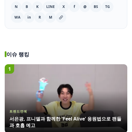
N
B
K
LINE
X
f
@
BS
TG
WA
in
R
M
이슈 랭킹
1
트렌드연예
서은광, 프니엘과 함께한 'Feel Alive' 응원법으로 팬들
과 호흡 예고