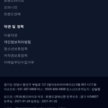
트렌드라이프
오피니언
트렌드연예
약관 및 정책
이용약관
개인정보처리방침
청소년보호정책
저작권보호정책
이메일무단수집거부
경기도 안양시 동안구 부림로 121 (동아프라자아케이드) 9층 901-디11호
·
대표전화 :
031-387-0808
·
팩스 :
0505-800-0808
·
청소년보호책임자 :
강달중
법인명 :
(주)트렌드라이프
·
제호 :
트렌드경제신문
·
등록번호 :
경기 아54807
·
등록일 :
2021-01-26
·
발행일 :
2021-01-26