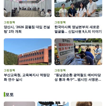
그린정책
그린정책
양산시, ‘2026 꿈펼침 대입 컨설
한국마사회 영남본부의 새로운
팅’ 2차 개최
얼굴들... 신입사원 9人의 이야기
그린정책
그린정책
부산교육청, 교육복지사 역량강
“동남권순환 광역철도 예비타당
화 연수 실시
성 통과 촉구"...범시민 서명운동
양산시민 5만4천여명 참여
포토