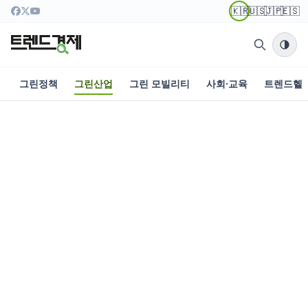
🇰🇷
🇺🇸
🇯🇵
🇪🇸
그린정책
그린산업
그린 모빌리티
사회·교육
트렌드헬